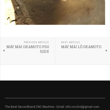
PREVIOUS ARTICLE
NEXT ARTICLE
MÁY MÀI OKAMOTO PSG
MÁY MÀI LỖ OKAMOTO
52DX
The Best Secondhand CNC Machine - Email: info.cnc2nd@gmail.com.