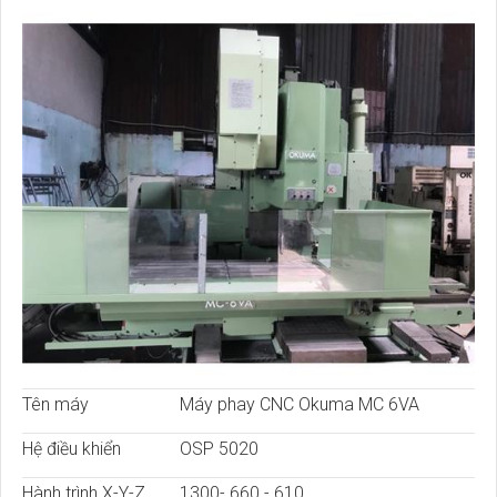
Tên máy
Máy phay CNC Okuma MC 6VA
Hệ điều khiển
OSP 5020
Hành trình X-Y-Z
1300- 660 - 610