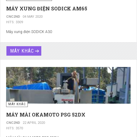
MÁY XUNG ĐIỆN SODICK AM65
CNC2ND
04 MAY 2020
HITS: 3309
Máy xung điện SODICK A30
MÁY KHÁC
MÁY KHÁC
MÁY MÀI OKAMOTO PSG 52DX
CNC2ND
22 APRIL 2020
HITS: 3570