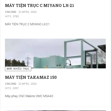
MÁY TIỆN TRỤC C MIYANO LX-21
CNC2ND
22 APRIL 2020
HITS: 3783
MÁY TIỆN TRỤC C MIYANO LX-21
MÁY NHIỀU TRỤC
MÁY TIỆN TAKAMAZ 150
CNC2ND
22 APRIL 2020
HITS: 3397
Máy phay CNC Makino VMC MSA40