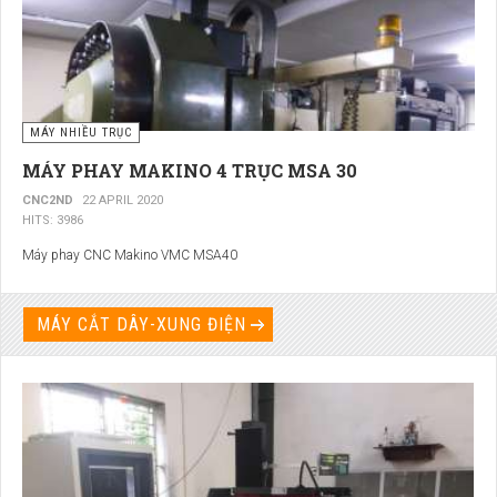
MÁY NHIỀU TRỤC
MÁY PHAY MAKINO 4 TRỤC MSA 30
CNC2ND
22 APRIL 2020
HITS: 3986
Máy phay CNC Makino VMC MSA40
MÁY CẮT DÂY-XUNG ĐIỆN