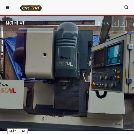
MỚI NHẤT
of
2
6
PREVIOUS
NEXT
MÁY PHAY