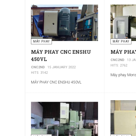
MÁY PHAY
MÁY PHAY
MÁY PHAY CNC ENSHU
MÁY PHA
450VL
CNC2ND
13 J
HITS: 2762
CNC2ND
15 JANUARY 2022
HITS: 3142
Máy phay Moris
MÁY PHAY CNC ENSHU 450VL