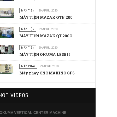
MÁY TIỆN
29 APRIL 2020
MÁY TIỆN MAZAK QTN 200
MÁY TIỆN
29 APRIL 2020
MÁY TIỆN MAZAK QT 200C
MÁY TIỆN
29 APRIL 2020
MÁY TIỆN OKUMA LB35 II
MÁY PHAY
29 APRIL 2020
Máy phay CNC MAKINO GF6
HOT VIDEOS
OKUMA VERTICAL CENTER MACHINE