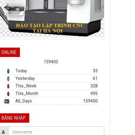
ONLINE
159400
Today
33
Yesterday
61
This_Week
328
This_Month
495
All_Days
159400
ĐĂNG NHẬP