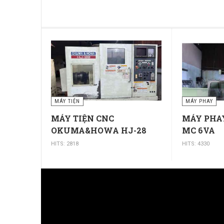
MÁY TIỆN
MÁY PHAY
MÁY TIỆN CNC
MÁY PHA
OKUMA&HOWA HJ-28
MC 6VA
HITS: 2818
HITS: 4330