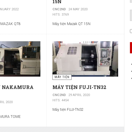
15N
ANUARY 2022
CNC2ND
24 MAY 2020
HITS: 3769
C MAZAK QT8
Máy tiện Mazak QT 15N
MÁY TIỆN
N NAKAMURA
MÁY TIỆN FUJI-TN32
CNC2ND
29 APRIL 2020
HITS: 4454
RIL 2020
Máy tiện FUJI-TN32
KAMURA TOME