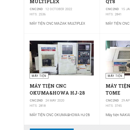
MULTIPLEX
QT8
CNC2ND
12 OCTOBER 2022
CNC2ND
15 J
HITS: 2536
HITS: 2841
MÁY TIỆN CNC MAZAK MULTIPLEX
MÁY TIỆN CN
MÁY TIỆN
MÁY TIỆN
MÁY TIỆN CNC
MÁY TIỆ
OKUMA&HOWA HJ-28
TOME
CNC2ND
24 MAY 2020
CNC2ND
29 AP
HITS: 2818
HITS: 3745
MÁY TIỆN CNC OKUMA&HOWA HJ-28
Máy tiện NA