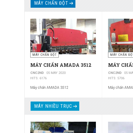
MÁY CHẤN ĐỘT
MÁY CHẤN ĐỘT
MÁY CHẤN ĐỘ
MÁY CHẤN AMADA 3512
MÁY CHẤ
CNC2ND
05 MAY 2020
CNC2ND
05 MA
HITS: 6176
HITS: 5706
Máy chấn AMADA 3512
Máy chấn AMA
MÁY NHIỀU TRỤC